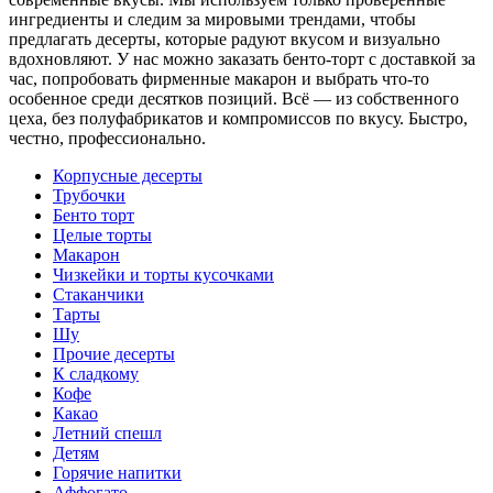
ингредиенты и следим за мировыми трендами, чтобы
предлагать десерты, которые радуют вкусом и визуально
вдохновляют. У нас можно заказать бенто-торт с доставкой за
час, попробовать фирменные макарон и выбрать что-то
особенное среди десятков позиций. Всё — из собственного
цеха, без полуфабрикатов и компромиссов по вкусу. Быстро,
честно, профессионально.
Корпусные десерты
Трубочки
Бенто торт
Целые торты
Макарон
Чизкейки и торты кусочками
Стаканчики
Тарты
Шу
Прочие десерты
К сладкому
Кофе
Какао
Летний спешл
Детям
Горячие напитки
Аффогато