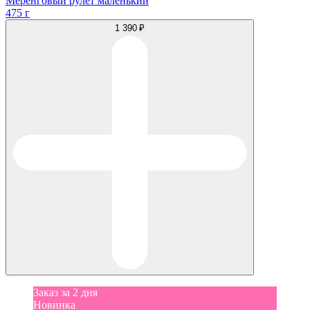
Меренговый рулет маленький
475 г
1 390 ₽
Заказ за 2 дня
Новинка