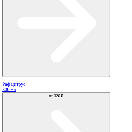
Раф цитрус
300 мл
от
320 ₽