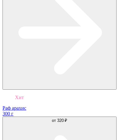
Хит
Раф арахис
300 г
от
320 ₽