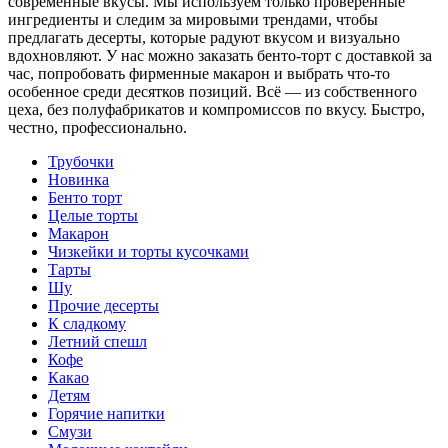
современные вкусы. Мы используем только проверенные
ингредиенты и следим за мировыми трендами, чтобы
предлагать десерты, которые радуют вкусом и визуально
вдохновляют. У нас можно заказать бенто-торт с доставкой за
час, попробовать фирменные макарон и выбрать что-то
особенное среди десятков позиций. Всё — из собственного
цеха, без полуфабрикатов и компромиссов по вкусу. Быстро,
честно, профессионально.
Трубочки
Новинка
Бенто торт
Целые торты
Макарон
Чизкейки и торты кусочками
Тарты
Шу
Прочие десерты
К сладкому
Летний спешл
Кофе
Какао
Детям
Горячие напитки
Смузи