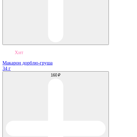
Хит
Макарон дорблю-груша
34 г
160 ₽