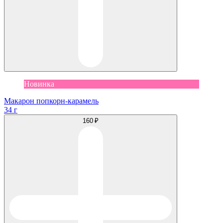
Новинка
Макарон попкорн-карамель
34 г
160 ₽