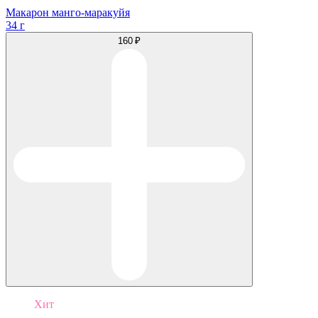
Макарон манго-маракуйя
34 г
160 ₽
Хит