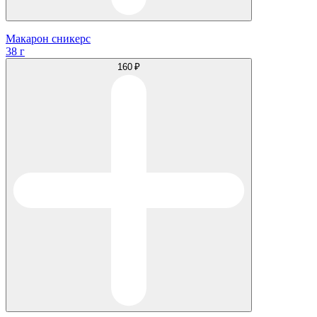
Макарон сникерс
38 г
160 ₽