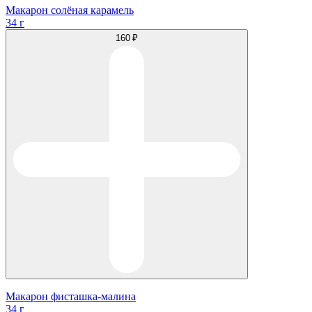
Макарон солёная карамель
34 г
160 ₽
Макарон фисташка-малина
34 г