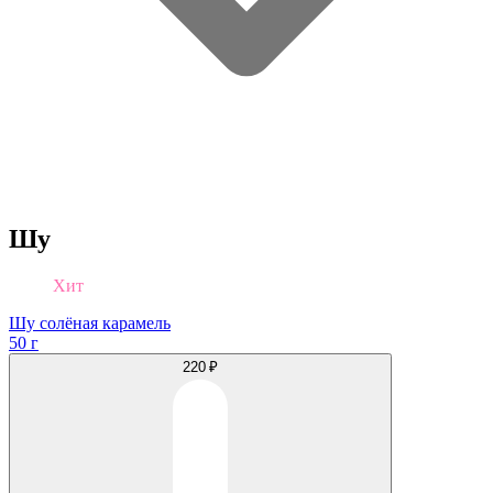
Шу
Хит
Шу солёная карамель
50 г
220 ₽