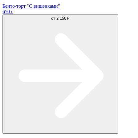
Бенто-торт "С вишенками"
650 г
от
2 150 ₽