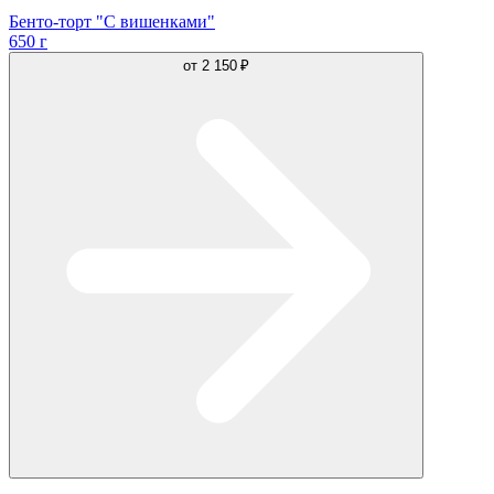
Бенто-торт "С вишенками"
650 г
от
2 150 ₽